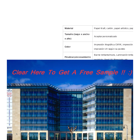
Material
Papel Kraft, cartón, papel artístico, papel est
Tamaño (largo x ancho
Aceptar personalizado
x alto)
Impresión litográfica CMYK, impresión en col
Color
impresión UV según su pedido
Barniz brillante/mate, Laminación brillante/
Finalizar procesamiento
oro/plata, Spot UV, Repujado, etc.
Tarifa de muestras
Las muestras de existencias son gratuitas
Tiempo de espera
5 días hábiles para muestras; 10 días labor
control de calidad
Control de calidad estricto bajo SGS, FSC, I
Ventaja
100% manufactura con muchos equipos ava
Certificación
BSCI, ISO9001/14001, BV TUV SGS FSC, et