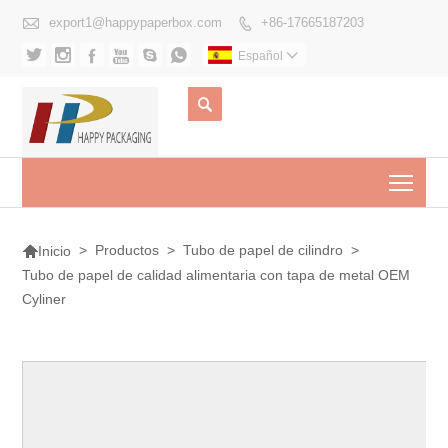

export1@happypaperbox.com
+86-17665187203







Español


Togg

>
Productos
>
Tubo de papel de cilindro
>
Inicio
Tubo de papel de calidad alimentaria con tapa de metal OEM
Cyliner