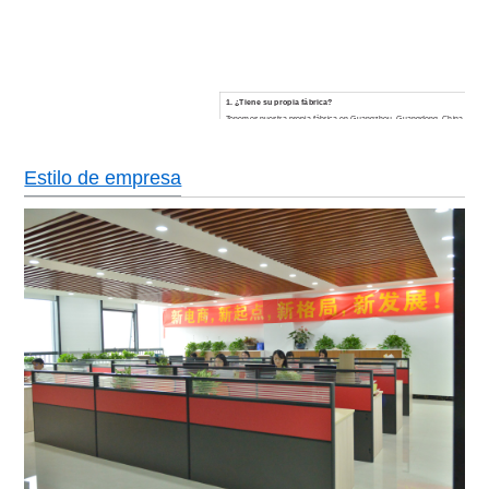
1. ¿Tiene su propia fábrica?
Tenemos nuestra propia fábrica en Guangzhou, Guangdong, China, cerca 
ventaja en precio y control de calidad.
2. ¿Cómo garantizar la calidad del producto?
Contamos con equipos avanzados, manteniéndolos a tiempo todos los días
Estilo de empresa
de impresión y corte, y también un equipo de inspección de calidad profes
sea calificado.
3. ¿Cómo garantizar que el producto sea preciso?
Después de confirmar el pedido, le enviaremos el borrador del diseño par
producción se confirmará nuevamente y luego se llevará a cabo la produc
4. ¿Cómo obtener muestras? ¿Se carga la muestra? ¿Cuánto tiempo 
1) Enviar consultas para contactar al administrador de cuentas para solicit
2) las muestras en stock son gratuitas, las muestras producidas se cobran
tarifa de la muestra se reembolsará de acuerdo con el monto del pedido;
3) las muestras se enviarán en un plazo de 4 días.
5. ¿Cuánto tiempo se enviará?
Por lo general, se entrega dentro de los 9 a 13 días hábiles posteriores al
documento. Si su pedido es urgente, ajustaremos el cronograma de mane
seguimiento del proceso de producción por usted.
6. ¿Cuál es la cantidad mínima de pedido del producto?
La cantidad de pedido general para un producto es de 500 unidades. Cua
barato será el precio unitario.
7. Si les hago un pedido, ¿debo pagar la tarifa de importación?